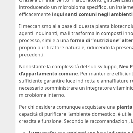
introducendo un microbioma specifico, un insieme
efficacemente
inquinanti comuni negli ambienti
Il meccanismo alla base di questa pianta biotecnolog
agenti inquinanti, ma li trasforma in composti inn
processo, simile a una
forma di “nutrizione” alte
proprio purificatore naturale, riducendo la presenz
precedenti.
Nonostante la complessità del suo sviluppo,
Neo P
d’appartamento comune
. Per mantenere efficient
sufficiente garantire luce indiretta e annaffiature 
necessario somministrare un integratore vitaminico 
microbioma interno.
Per chi desidera comunque acquistare una
pianta
capacità di purificare l’ambiente domestico, è utile
crescita e funzione. Secondo le raccomandazioni, la
Luce:
preferisce ambienti con luce indiretta o fi