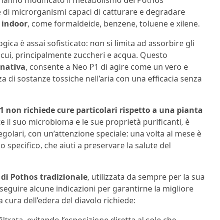
 di microrganismi capaci di catturare e degradare
 indoor
, come formaldeide, benzene, toluene e xilene.
ica è assai sofisticato: non si limita ad assorbire gli
ocui, principalmente zuccheri e acqua. Questo
rnativa
, consente a Neo P1 di agire come un vero e
a di sostanze tossiche nell’aria con una efficacia senza
1 non richiede cure particolari rispetto a una pianta
e il suo microbioma e le sue proprietà purificanti, è
regolari, con un’attenzione speciale: una volta al mese è
specifico, che aiuti a preservare la salute del
 di Pothos tradizionale
, utilizzata da sempre per la sua
 seguire alcune indicazioni per garantirne la migliore
 cura dell’edera del diavolo richiede:
ltrata, evitando l’esposizione diretta al sole che