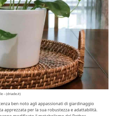
 – (driade.it)
rtenza ben noto agli appassionati di giardinaggio
nta apprezzata per la sua robustezza e adattabilità.
ti hanno modificato il metabolismo del Pothos