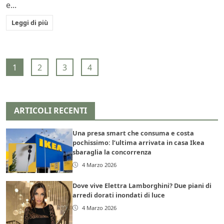
e...
Leggi di più
1
2
3
4
ARTICOLI RECENTI
Una presa smart che consuma e costa
pochissimo: l’ultima arrivata in casa Ikea
sbaraglia la concorrenza
4 Marzo 2026
Dove vive Elettra Lamborghini? Due piani di
arredi dorati inondati di luce
4 Marzo 2026