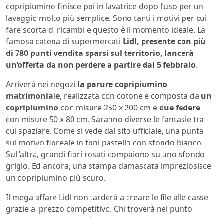
copripiumino finisce poi in lavatrice dopo l’uso per un
lavaggio molto più semplice. Sono tanti i motivi per cui
fare scorta di ricambi e questo è il momento ideale. La
famosa catena di supermercati
Lidl, presente con più
di 780 punti vendita sparsi sul territorio, lancerà
un’offerta da non perdere a partire dal 5 febbraio
.
Arriverà nei negozi
la parure copripiumino
matrimoniale
, realizzata con cotone e composta da
un
copripiumino
con misure 250 x 200 cm e
due federe
con misure 50 x 80 cm. Saranno diverse le fantasie tra
cui spaziare. Come si vede dal sito ufficiale, una punta
sul motivo floreale in toni pastello con sfondo bianco.
Sull’altra, grandi fiori rosati compaiono su uno sfondo
grigio. Ed ancora, una stampa damascata impreziosisce
un copripiumino più scuro.
Il mega affare Lidl non tarderà a creare le file alle casse
grazie al prezzo competitivo. Chi troverà nel punto