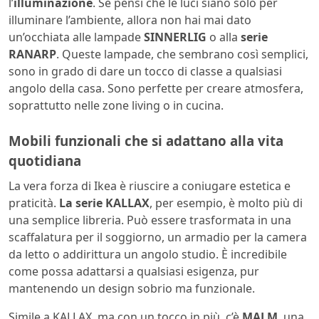
l’
illuminazione
. Se pensi che le luci siano solo per
illuminare l’ambiente, allora non hai mai dato
un’occhiata alle lampade
SINNERLIG
o alla
serie
RANARP
. Queste lampade, che sembrano così semplici,
sono in grado di dare un tocco di classe a qualsiasi
angolo della casa. Sono perfette per creare atmosfera,
soprattutto nelle zone living o in cucina.
Mobili funzionali che si adattano alla vita
quotidiana
La vera forza di Ikea è riuscire a coniugare estetica e
praticità.
La serie KALLAX
, per esempio, è molto più di
una semplice libreria. Può essere trasformata in una
scaffalatura per il soggiorno, un armadio per la camera
da letto o addirittura un angolo studio. È incredibile
come possa adattarsi a qualsiasi esigenza, pur
mantenendo un design sobrio ma funzionale.
Simile a KALLAX, ma con un tocco in più, c’è
MALM
, una