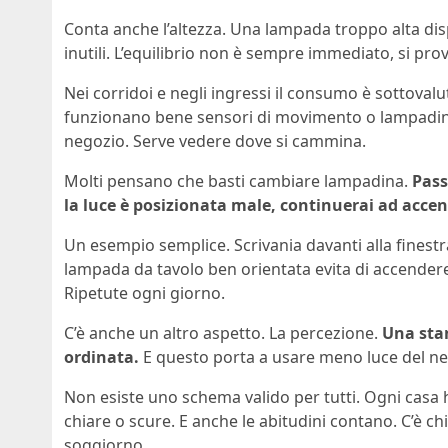
Conta anche l’altezza. Una lampada troppo alta disp
inutili. L’equilibrio non è sempre immediato, si prov
Nei corridoi e negli ingressi il consumo è sottovalu
funzionano bene sensori di movimento o lampadin
negozio. Serve vedere dove si cammina.
Molti pensano che basti cambiare lampadina.
Pass
la luce è posizionata male, continuerai ad acce
Un esempio semplice. Scrivania davanti alla finest
lampada da tavolo ben orientata evita di accendere l
Ripetute ogni giorno.
C’è anche un altro aspetto. La percezione.
Una sta
ordinata.
E questo porta a usare meno luce del ne
Non esiste uno schema valido per tutti. Ogni casa ha
chiare o scure. E anche le abitudini contano. C’è chi 
soggiorno.