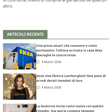
di costruirla, invece di comprarla già decisa da qualcun
altro.
ARTICOLI RECENTI
Una presa smart che consuma e costa
pochissimo: l’ultima arrivata in casa Ikea
sbaraglia la concorrenza
4 Marzo 2026
Dove vive Elettra Lamborghini? Due piani di
arredi dorati inondati di luce
4 Marzo 2026
La lavatrice torna come nuova con questo
rimedio, ma non lo conosce nessuno: