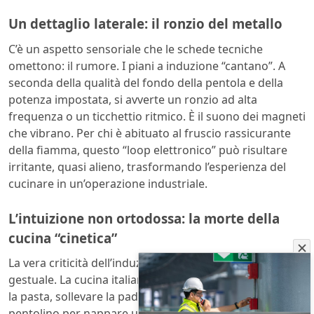
Un dettaglio laterale: il ronzio del metallo
C’è un aspetto sensoriale che le schede tecniche
omettono: il rumore. I piani a induzione “cantano”. A
seconda della qualità del fondo della pentola e della
potenza impostata, si avverte un ronzio ad alta
frequenza o un ticchettio ritmico. È il suono dei magneti
che vibrano. Per chi è abituato al fruscio rassicurante
della fiamma, questo “loop elettronico” può risultare
irritante, quasi alieno, trasformando l’esperienza del
cucinare in un’operazione industriale.
L’intuizione non ortodossa: la morte della
cucina “cinetica”
La vera criticità dell’induzione non è tecnica, ma
gestuale. La cucina italiana è fatta di movimento: saltare
la pasta, sollevare la padella per mantecare, inclinare il
pentolino per nappare una carne. Sull’induzione,