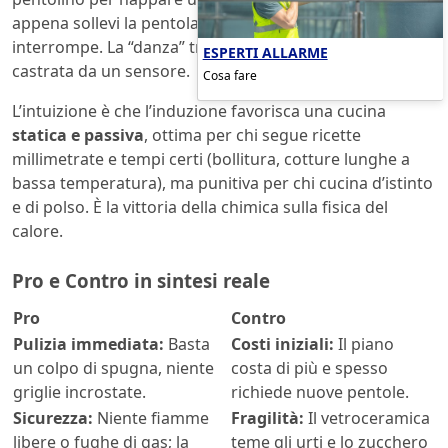
appena sollevi la pentola di due centimetri, il circuito si
interrompe. La “danza” tra fuoco e metallo viene
ESPERTI ALLARME
castrata da un sensore.
Cosa fare
L’intuizione è che l’induzione favorisca una cucina
statica e passiva
, ottima per chi segue ricette
millimetrate e tempi certi (bollitura, cotture lunghe a
bassa temperatura), ma punitiva per chi cucina d’istinto
e di polso. È la vittoria della chimica sulla fisica del
calore.
Pro e Contro in sintesi reale
Pro
Contro
Pulizia immediata:
Basta
Costi iniziali:
Il piano
un colpo di spugna, niente
costa di più e spesso
griglie incrostate.
richiede nuove pentole.
Sicurezza:
Niente fiamme
Fragilità:
Il vetroceramica
libere o fughe di gas; la
teme gli urti e lo zucchero