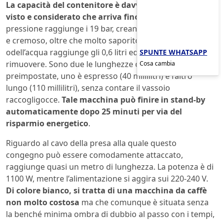
La capacità del contenitore è davvero importante,
visto e considerato che arriva fino a nove pezzi
. La
pressione raggiunge i 19 bar, creando un caffè intenso
e cremoso, oltre che molto saporito. Il serbatoi
odell’acqua raggiunge gli 0,6 litri ed è molto semplice da
SPUNTE WHATSAPP
rimuovere. Sono due le lunghezze di caffè
Cosa cambia
preimpostate, uno è espresso (40 millilitri) e l’altro
lungo (110 millilitri), senza contare il vassoio
raccogligocce.
Tale macchina può finire in stand-by
automaticamente dopo 25 minuti per via del
risparmio energetico
.
Riguardo al cavo della presa alla quale questo
congegno può essere comodamente attaccato,
raggiunge quasi un metro di lunghezza. La potenza è di
1100 W, mentre l’alimentazione si aggira sui 220-240 V.
Di colore bianco, si tratta di una macchina da caffè
non molto costosa
ma che comunque è situata senza
la benché minima ombra di dubbio al passo con i tempi,