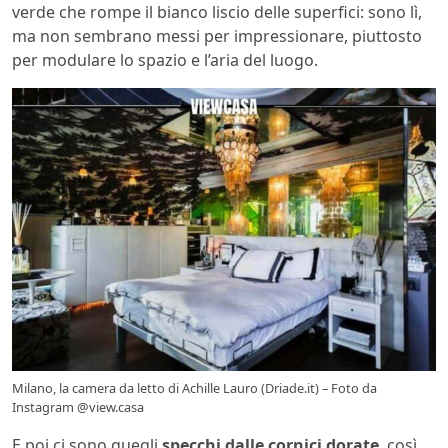
verde che rompe il bianco liscio delle superfici: sono lì,
ma non sembrano messi per impressionare, piuttosto
per modulare lo spazio e l’aria del luogo.
Milano, la camera da letto di Achille Lauro (Driade.it) – Foto da
Instagram @view.casa
E poi ci sono quegli
specchi dalle cornici dorate
, così