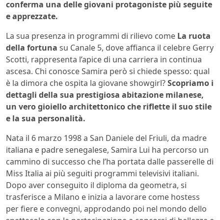
conferma una delle giovani protagoniste più seguite
e apprezzate.
La sua presenza in programmi di rilievo come
La ruota
della fortuna
su Canale 5, dove affianca il celebre Gerry
Scotti, rappresenta l’apice di una carriera in continua
ascesa. Chi conosce Samira però si chiede spesso: qual
è la dimora che ospita la giovane showgirl?
Scopriamo i
dettagli della sua prestigiosa abitazione milanese,
un vero gioiello architettonico che riflette il suo stile
e la sua personalità.
Nata il 6 marzo 1998 a San Daniele del Friuli, da madre
italiana e padre senegalese, Samira Lui ha percorso un
cammino di successo che l’ha portata dalle passerelle di
Miss Italia ai più seguiti programmi televisivi italiani.
Dopo aver conseguito il diploma da geometra, si
trasferisce a Milano e inizia a lavorare come hostess
per fiere e convegni, approdando poi nel mondo dello