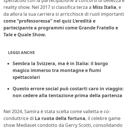
spettacolo con la partecipazione a concorsi di bellezza e
reality show. Nel 2017 si classifica terza a
Miss Italia
, e
da allora la sua carriera si arricchisce di ruoli importanti
come “professoressa” nel quiz L’eredità e
partecipante a programmi come Grande Fratello e
Tale e Quale Show.
LEGGI ANCHE
Sembra la Svizzera, ma è in Italia: il borgo
magico immerso tra montagne e fiumi
spettacolari
Questo errore social può costarti caro in viaggio:
non cedere alla tentazione prima della partenza
Nel 2024, Samira è stata scelta come valletta e co-
conduttrice di
La ruota della fortuna
, il celebre game
show Mediaset condotto da Gerry Scotti, consolidando