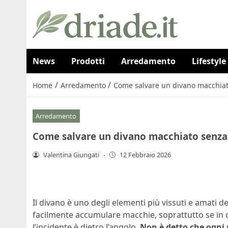
News
Prodotti
Arredamento
Lifestyle
/
/
Home
Arredamento
Come salvare un divano macchiat
Arredamento
Come salvare un divano macchiato senza
Valentina Giungati
-
12 Febbraio 2026
Il divano è uno degli elementi più vissuti e amati d
facilmente accumulare macchie, soprattutto se in 
l’incidente è dietro l’angolo.
Non è detto che ogni 