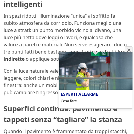
intelligenti
In spazi ridotti l’illuminazione “unica” al soffitto fa
subito atmosfera da corridoio. Funziona meglio una
luce a strati: un punto morbido vicino al divano, una
luce più netta dove leggi o lavori, e qualcosa che
valorizzi pareti e materiali. Non serve esagerare: due o
tre punti fatti bene bastano, soprattutto se sfrutti
luci
indirette
o applique sottili.
Con la luce naturale vale lo stesso principio. Tende
leggere, colori chiari e niente barriere davanti alla
finestra: anche un mobile basso sotto il serramento
può cambiare l’ingresso della luce, nel bene o nel male.
ESPERTI ALLARME
Cosa fare
Superfici continue: pavimento e
tappeti senza “tagliare” la stanza
Quando il pavimento è frammentato da troppi stacchi,