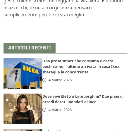
gesti, chiede scelte che reggano la vita vera. E quando
le azzecchi, te ne accorgi senza pensarci,
semplicemente perché ci stai meglio.
ARTICOLI RECENTI
Una presa smart che consuma e costa
pochissimo: l’ultima arrivata in casa Ikea
sbaraglia la concorrenza
4 Marzo 2026
Dove vive Elettra Lamborghini? Due piani di
arredi dorati inondati di luce
4 Marzo 2026