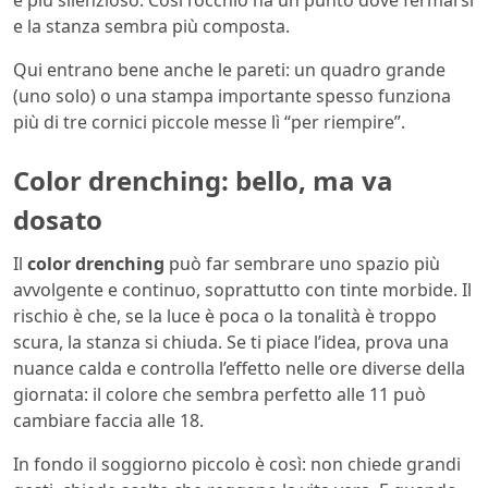
e più silenzioso. Così l’occhio ha un punto dove fermarsi
e la stanza sembra più composta.
Qui entrano bene anche le pareti: un quadro grande
(uno solo) o una stampa importante spesso funziona
più di tre cornici piccole messe lì “per riempire”.
Color drenching: bello, ma va
dosato
Il
color drenching
può far sembrare uno spazio più
avvolgente e continuo, soprattutto con tinte morbide. Il
rischio è che, se la luce è poca o la tonalità è troppo
scura, la stanza si chiuda. Se ti piace l’idea, prova una
nuance calda e controlla l’effetto nelle ore diverse della
giornata: il colore che sembra perfetto alle 11 può
cambiare faccia alle 18.
In fondo il soggiorno piccolo è così: non chiede grandi