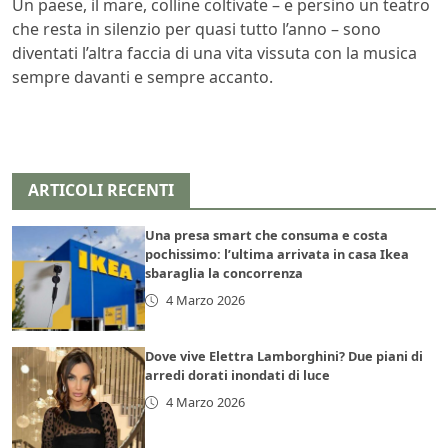
Un paese, il mare, colline coltivate – e persino un teatro
che resta in silenzio per quasi tutto l’anno – sono
diventati l’altra faccia di una vita vissuta con la musica
sempre davanti e sempre accanto.
ARTICOLI RECENTI
Una presa smart che consuma e costa
pochissimo: l’ultima arrivata in casa Ikea
sbaraglia la concorrenza
4 Marzo 2026
Dove vive Elettra Lamborghini? Due piani di
arredi dorati inondati di luce
4 Marzo 2026