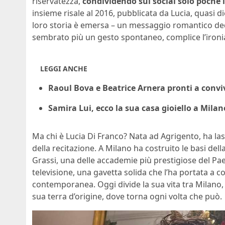
riservatezza,
condividendo sui social solo poche 
insieme risale al 2016, pubblicata da Lucia, quasi di
loro storia è emersa – un messaggio romantico ded
sembrato più un gesto spontaneo, complice l’ironi
LEGGI ANCHE
Raoul Bova e Beatrice Arnera pronti a convi
Samira Lui, ecco la sua casa gioiello a Mila
Ma chi è Lucia Di Franco? Nata ad Agrigento, ha lasc
della recitazione. A Milano ha costruito le basi del
Grassi, una delle accademie più prestigiose del Paes
televisione, una gavetta solida che l’ha portata a co
contemporanea. Oggi divide la sua vita tra Milan
sua terra d’origine, dove torna ogni volta che può.