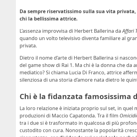
Da sempre riservatissimo sulla sua vita privata
chi la bellissima attrice.
L’assenza improvvisa di Herbert Ballerina da
Affari 
quando un volto televisivo diventa familiare al gran
privata.
Dietro il nome d’arte di Herbert Ballerina si nasc
del game show di Rai 1. Ma chi è la donna che da ann
mediatico? Si chiama Lucia Di Franco, attrice affer
silenziosa di una storia d’amore nata dietro le quin
Chi è la fidanzata famosissima d
La loro relazione è iniziata proprio sul set, in que
produzioni di Maccio Capatonda. Tra il film
Omicidio
tra i due si è trasformato in qualcosa di più profo
custodito con cura. Nonostante la popolarità cresce