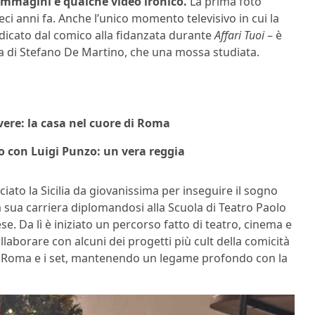
immagini e qualche video ironico.
La prima foto
eci anni fa. Anche l’unico momento televisivo in cui la
icato dal comico alla fidanzata durante
Affari Tuoi
– è
a di Stefano De Martino, che una mossa studiata.
vere: la casa nel cuore di Roma
no con Luigi Punzo: un vera reggia
iato la Sicilia da giovanissima per inseguire il sogno
la sua carriera diplomandosi alla Scuola di Teatro Paolo
e. Da lì è iniziato un percorso fatto di teatro, cinema e
llaborare con alcuni dei progetti più cult della comicità
o, Roma e i set, mantenendo un legame profondo con la