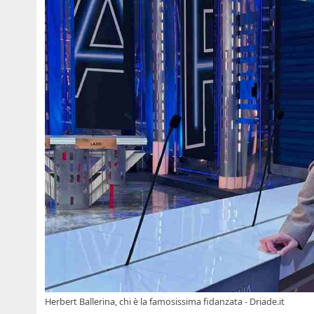
Herbert Ballerina, chi è la famosissima fidanzata - Driade.it