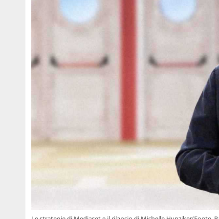
Le strategie di Mediaset e il rilancio di Michelle Hunziker(Fonte_R