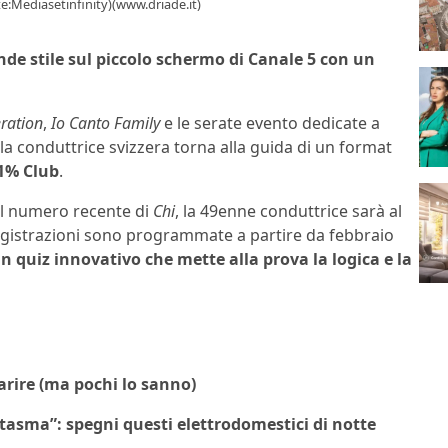
te:Mediasetinfinity)(www.driade.it)
nde stile sul piccolo schermo di Canale 5 con un
ration
,
Io Canto Family
e le serate evento dedicate a
 la conduttrice svizzera torna alla guida di un format
1% Club
.
l numero recente di
Chi
, la 49enne conduttrice sarà al
registrazioni sono programmate a partire da febbraio
 quiz innovativo che mette alla prova la logica e la
arire (ma pochi lo sanno)
antasma”: spegni questi elettrodomestici di notte