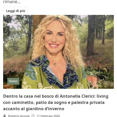
rimane...
Leggi di più
News
Dentro la casa nel bosco di Antonella Clerici: living
con caminetto, patio da sogno e palestra privata
accanto al giardino d’inverno
Roberto Arciola
11 Febbraio 2026