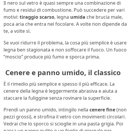
Il nero sul vetro è quasi sempre una combinazione di
fumo e residui di combustione. Può succedere per vari
motivi:
tiraggio scarso
, legna
umida
che brucia male,
poca aria che entra nel focolare. A volte non dipende da
te, a volte sì.
Se vuoi ridurre il problema, la cosa più semplice è usare
legna ben stagionata e non soffocare il fuoco. Un fuoco
“moscio” produce più fumo e sporca prima.
Cenere e panno umido, il classico
È il rimedio più semplice e spesso il più efficace. La
cenere della legna è leggermente abrasiva e aiuta a
staccare la fuliggine senza rovinare la superficie.
Prendi un panno umido, intingilo nella
cenere fine
(non
pezzi grossi), e strofina il vetro con movimenti circolari.
Vedrai che lo sporco si scioglie in una pasta grigia. Poi
passa un panno pulito o un foglio di giornale per