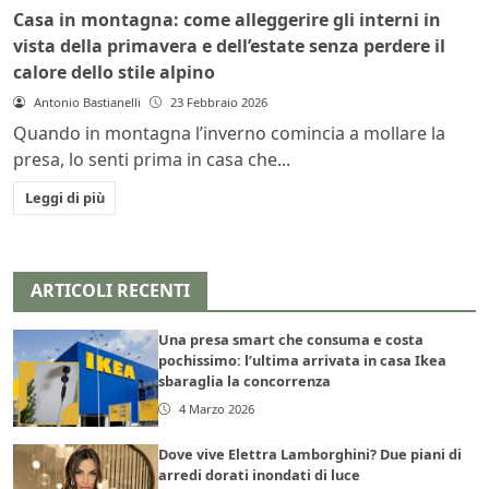
Casa in montagna: come alleggerire gli interni in
vista della primavera e dell’estate senza perdere il
calore dello stile alpino
Antonio Bastianelli
23 Febbraio 2026
Quando in montagna l’inverno comincia a mollare la
presa, lo senti prima in casa che...
Leggi di più
ARTICOLI RECENTI
Una presa smart che consuma e costa
pochissimo: l’ultima arrivata in casa Ikea
sbaraglia la concorrenza
4 Marzo 2026
Dove vive Elettra Lamborghini? Due piani di
arredi dorati inondati di luce