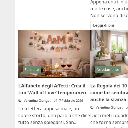
Appena entri in u
molte cose, anche
Non servono disco
Leggi di più
Fai da te
Arredamento
L’Alfabeto degli Affetti: Crea il
La Regola dei 10
tuo ‘Wall of Love’ temporaneo
come far sembr
anche la stanza 
Valentina Giungati
7 Febbraio 2026
Valentina Giungati
Una lettera appesa male, un
cuore storto, una parola che dice
Dieci metri quadri
tutto senza spiegarsi. San...
che torna sempre 