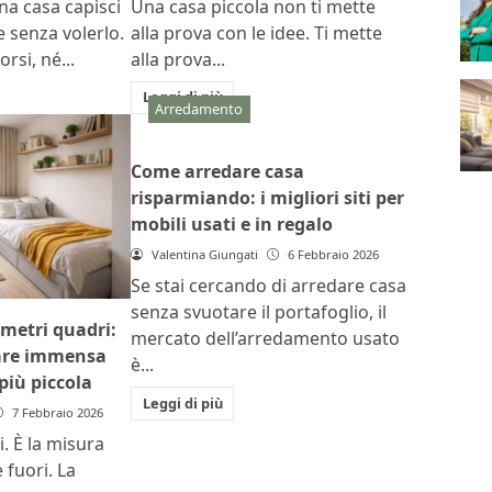
na casa capisci
Una casa piccola non ti mette
 senza volerlo.
alla prova con le idee. Ti mette
rsi, né...
alla prova...
Leggi di più
Arredamento
Come arredare casa
risparmiando: i migliori siti per
mobili usati e in regalo
Valentina Giungati
6 Febbraio 2026
Se stai cercando di arredare casa
senza svuotare il portafoglio, il
 metri quadri:
mercato dell’arredamento usato
are immensa
è...
più piccola
Leggi di più
7 Febbraio 2026
. È la misura
fuori. La