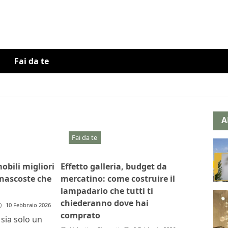
Fai da te
A
Fai da te
obili migliori
Effetto galleria, budget da
 nascoste che
mercatino: come costruire il
lampadario che tutti ti
chiederanno dove hai
10 Febbraio 2026
comprato
 sia solo un