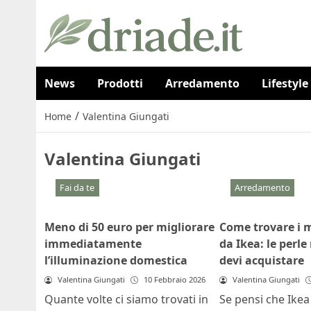
News
Prodotti
Arredamento
Lifestyle
/
Home
Valentina Giungati
Valentina Giungati
Fai da te
Arredamento
Meno di 50 euro per migliorare
Come trovare i m
immediatamente
da Ikea: le perle
l’illuminazione domestica
devi acquistare
Valentina Giungati
10 Febbraio 2026
Valentina Giungati
Quante volte ci siamo trovati in
Se pensi che Ikea