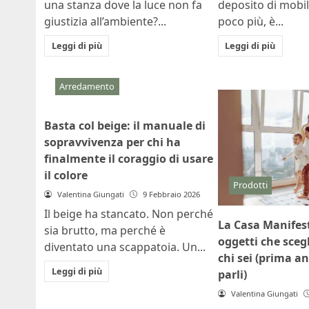
una stanza dove la luce non fa
deposito di mobili
giustizia all’ambiente?...
poco più, è...
Leggi di più
Leggi di più
Arredamento
Basta col beige: il manuale di
sopravvivenza per chi ha
finalmente il coraggio di usare
il colore
Prodotti
Valentina Giungati
9 Febbraio 2026
Il beige ha stancato. Non perché
La Casa Manifest
sia brutto, ma perché è
oggetti che sceg
diventato una scappatoia. Un...
chi sei (prima a
Leggi di più
parli)
Valentina Giungati