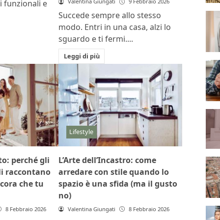
Valentina Giungati
9 Febbraio 2026
 funzionali e
Succede sempre allo stesso
modo. Entri in una casa, alzi lo
sguardo e ti fermi....
Leggi di più
Lifestyle
o: perché gli
L’Arte dell’Incastro: come
li raccontano
arredare con stile quando lo
ncora che tu
spazio è una sfida (ma il gusto
no)
8 Febbraio 2026
Valentina Giungati
8 Febbraio 2026